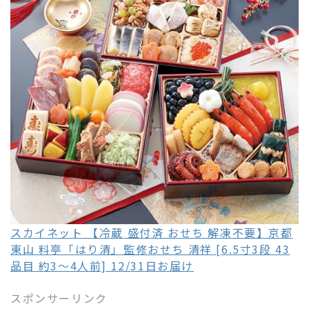
スカイネット 【冷蔵 盛付済 おせち 解凍不要】京都
東山 料亭「はり清」監修おせち 清祥 [6.5寸3段 43
品目 約3～4人前] 12/31日お届け
スポンサーリンク