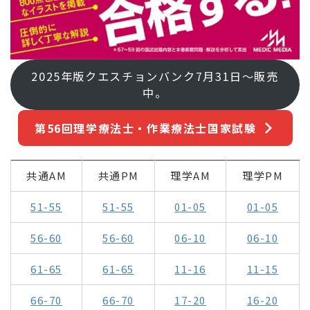
2025年版クエスチョンバンク7月31日～販売
中。
第56回理学療法士・作業療法士国家試験
共通AM
共通PM
理学AM
理学PM
51-55
51-55
01-05
01-05
56-60
56-60
06-10
06-10
61-65
61-65
11-16
11-15
66-70
66-70
17-20
16-20