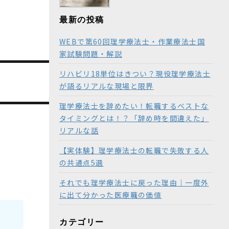
最新の投稿
WEBで第60回理学療法士・作業療法士国
家試験問題・解説
リハビリ18単位はきつい？現役理学療法士
が語るリアルな現場と限界
理学療法士を辞めたい！転職するベストな
タイミングとは！？「辞め時を間違えた」
リアルな話
【実体験】理学療法士の転職で失敗する人
の共通点5選
それでも理学療法士に戻った理由｜一度外
に出て分かった医療職の価値
カテゴリー