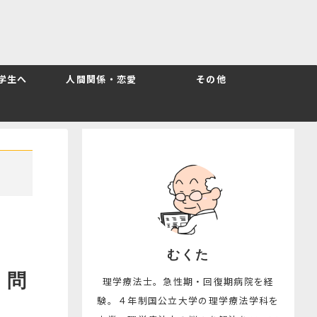
T学生へ
人間関係・恋愛
その他
むくた
｜問
理学療法士。急性期・回復期病院を経
験。４年制国公立大学の理学療法学科を