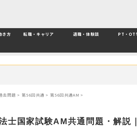
働き方
転職・キャリア
退職・体験談
PT・O
別過去問題
>
第56回共通
>
第56回共通AM
>
療法士国家試験AM共通問題・解説