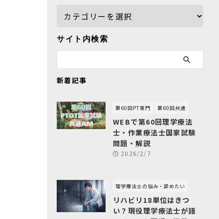
サイト内検索
新着記事
第60回PT専門
第60回共通
WEBで第60回理学療法
士・作業療法士国家試験
問題・解説
2026/2/7
理学療法士の悩み・辞めたい
リハビリ18単位はきつ
い？現役理学療法士が語