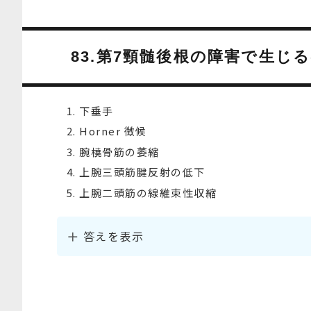
83.第7頸髄後根の障害で生じ
下垂手
Horner 徴候
腕橈骨筋の萎縮
上腕三頭筋腱反射の低下
上腕二頭筋の線維束性収縮
答えを表示