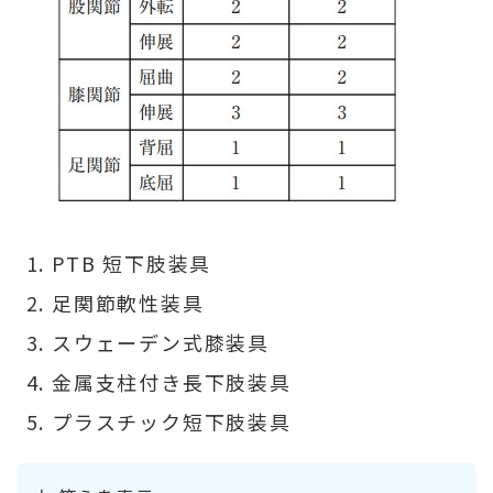
PTB 短下肢装具
足関節軟性装具
スウェーデン式膝装具
金属支柱付き長下肢装具
プラスチック短下肢装具