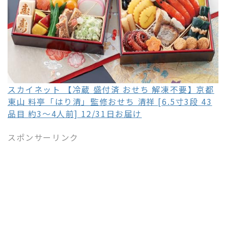
スカイネット 【冷蔵 盛付済 おせち 解凍不要】京都
東山 料亭「はり清」監修おせち 清祥 [6.5寸3段 43
品目 約3～4人前] 12/31日お届け
スポンサーリンク