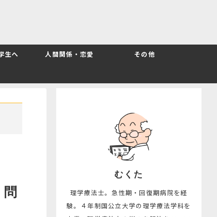
T学生へ
人間関係・恋愛
その他
むくた
｜問
理学療法士。急性期・回復期病院を経
験。４年制国公立大学の理学療法学科を