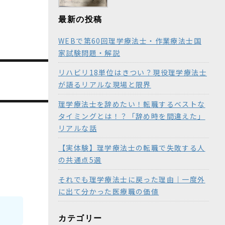
最新の投稿
WEBで第60回理学療法士・作業療法士国
家試験問題・解説
リハビリ18単位はきつい？現役理学療法士
が語るリアルな現場と限界
理学療法士を辞めたい！転職するベストな
タイミングとは！？「辞め時を間違えた」
リアルな話
【実体験】理学療法士の転職で失敗する人
の共通点5選
それでも理学療法士に戻った理由｜一度外
に出て分かった医療職の価値
カテゴリー