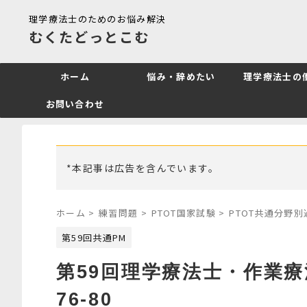
理学療法士のためのお悩み解決
むくたどっとこむ
ホーム
悩み・辞めたい
理学療法士の
お問い合わせ
*本記事は広告を含んでいます。
ホーム
>
練習問題
>
PTOT国家試験
>
PTOT共通分野
第59回共通PM
第59回理学療法士・作業
76-80