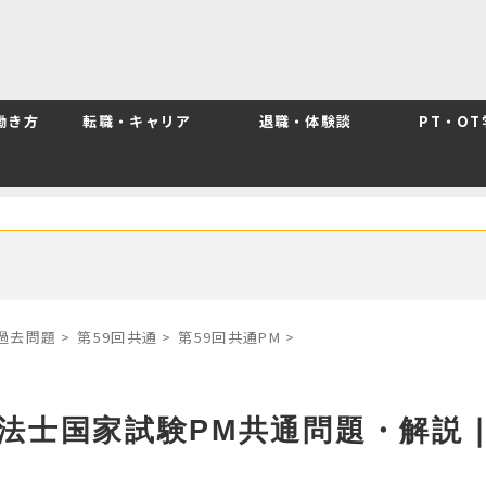
働き方
転職・キャリア
退職・体験談
PT・O
別過去問題
>
第59回共通
>
第59回共通PM
>
療法士国家試験PM共通問題・解説