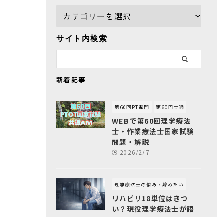
サイト内検索
新着記事
第60回PT専門
第60回共通
WEBで第60回理学療法
士・作業療法士国家試験
問題・解説
2026/2/7
理学療法士の悩み・辞めたい
リハビリ18単位はきつ
い？現役理学療法士が語