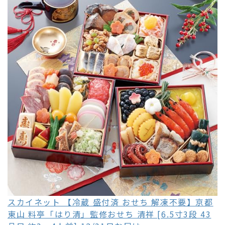
スカイネット 【冷蔵 盛付済 おせち 解凍不要】京都
東山 料亭「はり清」監修おせち 清祥 [6.5寸3段 43