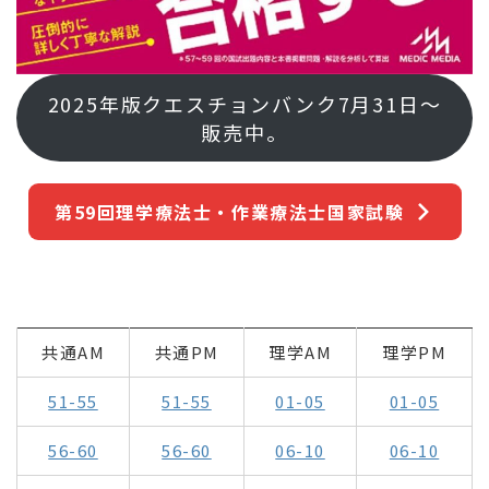
2025年版クエスチョンバンク7月31日～
販売中。
第59回理学療法士・作業療法士国家試験
共通AM
共通PM
理学AM
理学PM
51-55
51-55
01-05
01-05
56-60
56-60
06-10
06-10