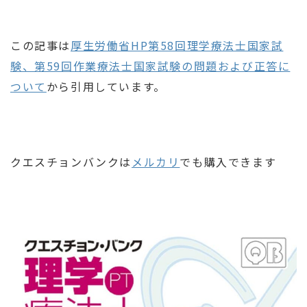
この記事は
厚生労働省HP第58回理学療法士国家試
験、第59回作業療法士国家試験の問題および正答に
ついて
から引用しています。
クエスチョンバンクは
メルカリ
でも購入できます