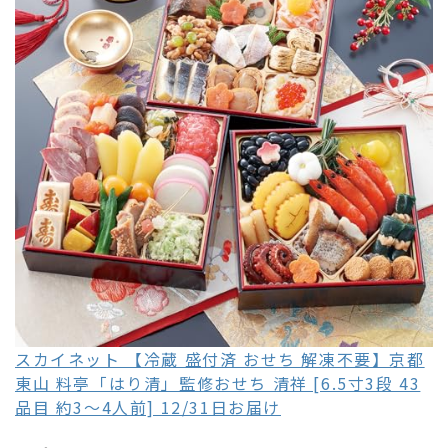
スカイネット 【冷蔵 盛付済 おせち 解凍不要】京都
東山 料亭「はり清」監修おせち 清祥 [6.5寸3段 43
品目 約3～4人前] 12/31日お届け