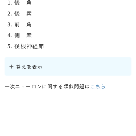
後 角
後 索
前 角
側 索
後根神経節
答えを表示
一次ニューロンに関する類似問題は
こちら