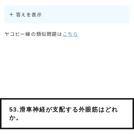
答えを表示
ヤコビー線の類似問題は
こちら
53.滑車神経が支配する外眼筋はどれ
か。