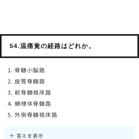
54.温痛覚の経路はどれか。
脊髄小脳路
皮質脊髄路
前脊髄視床路
網様体脊髄路
外側脊髄視床路
答えを表示