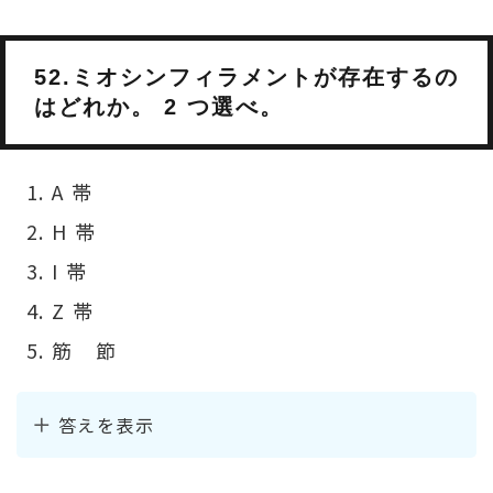
52.ミオシンフィラメントが存在するの
はどれか。 2 つ選べ。
A 帯
H 帯
I 帯
Z 帯
筋 節
答えを表示