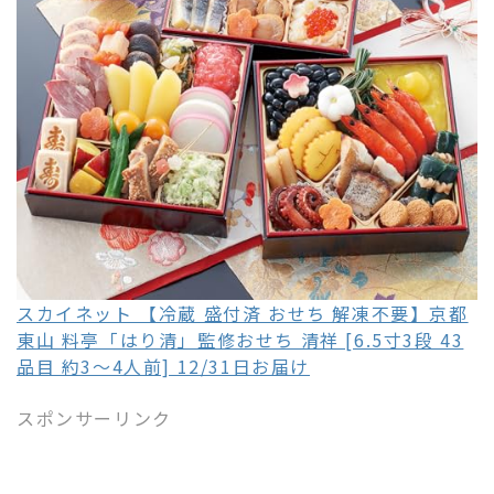
スカイネット 【冷蔵 盛付済 おせち 解凍不要】京都
東山 料亭「はり清」監修おせち 清祥 [6.5寸3段 43
品目 約3～4人前] 12/31日お届け
スポンサーリンク