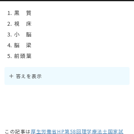
黒 質
視 床
小 脳
脳 梁
前頭葉
答えを表示
この記事は
厚生労働省HP第58回理学療法士国家試