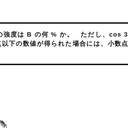
強度は B の何 % か。 ただし、cos 3
小数点以下の数値が得られた場合には、小数
。