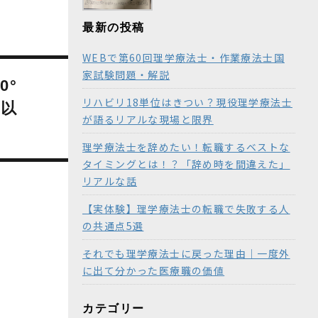
最新の投稿
WEBで第60回理学療法士・作業療法士国
家試験問題・解説
0°
リハビリ18単位はきつい？現役理学療法士
点以
が語るリアルな現場と限界
理学療法士を辞めたい！転職するベストな
タイミングとは！？「辞め時を間違えた」
リアルな話
【実体験】理学療法士の転職で失敗する人
の共通点5選
それでも理学療法士に戻った理由｜一度外
に出て分かった医療職の価値
カテゴリー