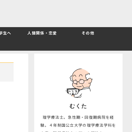
T学生へ
人間関係・恋愛
その他
むくた
理学療法士。急性期・回復期病院を経
験。４年制国公立大学の理学療法学科を