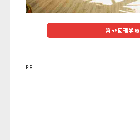
第58回理学
PR