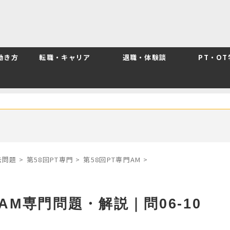
働き方
転職・キャリア
退職・体験談
PT・O
去問題
>
第58回PT専門
>
第58回PT専門AM
>
AM専門問題・解説｜問06-10