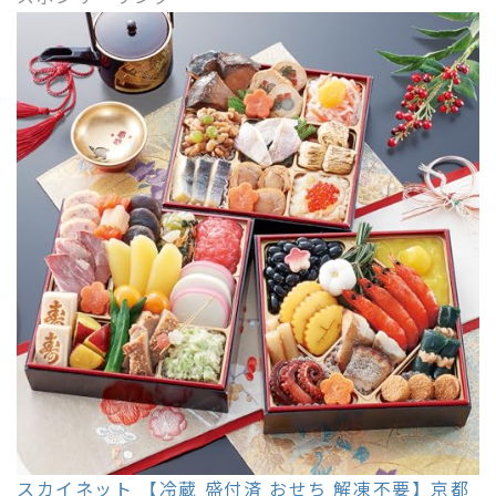
スカイネット 【冷蔵 盛付済 おせち 解凍不要】京都