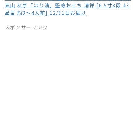
東山 料亭「はり清」監修おせち 清祥 [6.5寸3段 43
品目 約3～4人前] 12/31日お届け
スポンサーリンク