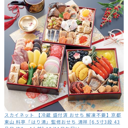
スカイネット 【冷蔵 盛付済 おせち 解凍不要】京都
東山 料亭「はり清」監修おせち 清祥 [6.5寸3段 43