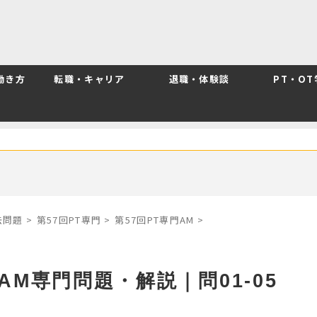
働き方
転職・キャリア
退職・体験談
PT・O
去問題
>
第57回PT専門
>
第57回PT専門AM
>
AM専門問題・解説｜問01-05