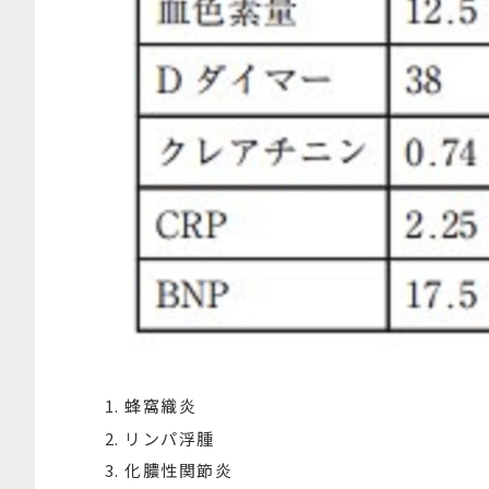
蜂窩織炎
リンパ浮腫
化膿性関節炎