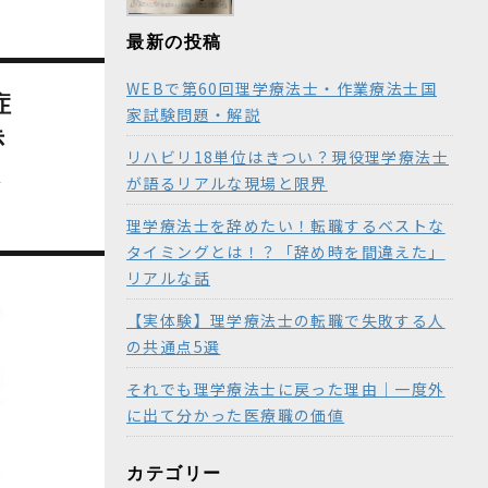
最新の投稿
WEBで第60回理学療法士・作業療法士国
症
家試験問題・解説
赤
リハビリ18単位はきつい？現役理学療法士
液
が語るリアルな現場と限界
理学療法士を辞めたい！転職するベストな
タイミングとは！？「辞め時を間違えた」
リアルな話
【実体験】理学療法士の転職で失敗する人
の共通点5選
それでも理学療法士に戻った理由｜一度外
に出て分かった医療職の価値
カテゴリー