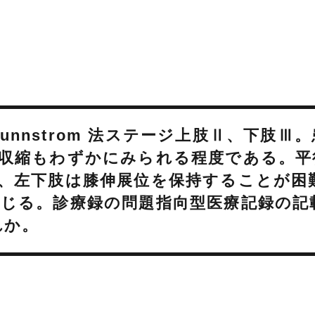
runnstrom 法ステージ上肢Ⅱ、下肢Ⅲ。
収縮もわずかにみられる程度である。平
、左下肢は膝伸展位を保持することが困
じる。診療録の問題指向型医療記録の記
れか。