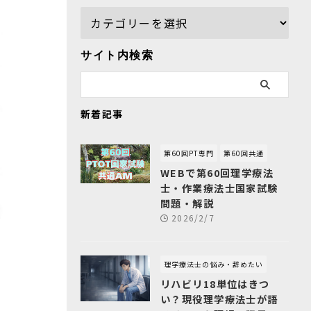
サイト内検索
新着記事
第60回PT専門
第60回共通
WEBで第60回理学療法
士・作業療法士国家試験
問題・解説
2026/2/7
理学療法士の悩み・辞めたい
リハビリ18単位はきつ
い？現役理学療法士が語