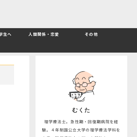
T学生へ
人間関係・恋愛
その他
むくた
理学療法士。急性期・回復期病院を経
験。４年制国公立大学の理学療法学科を