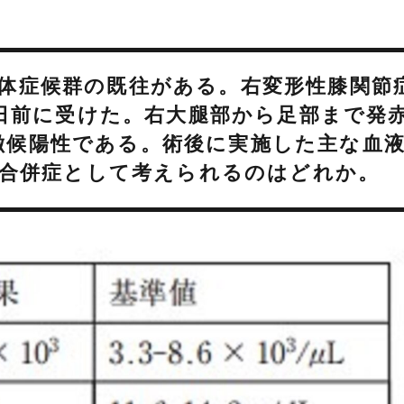
質抗体症候群の既往がある。右変形性膝関節
日前に受けた。右大腿部から足部まで発
 徴候陽性である。術後に実施した主な血
の合併症として考えられるのはどれか。