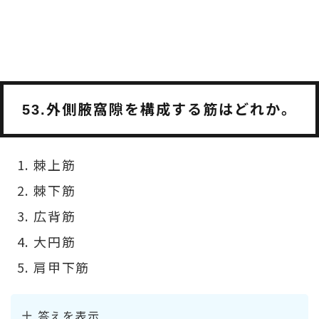
外側腋窩隙を構成する筋はどれか。
53.
棘上筋
棘下筋
広背筋
大円筋
肩甲下筋
答えを表示