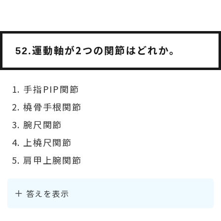
運動軸が2つの関節はどれか。
52.
手指PIP関節
橈骨手根関節
腕尺関節
上橈尺関節
肩甲上腕関節
答えを表示