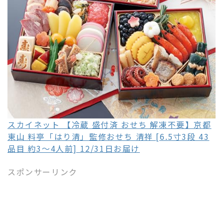
スカイネット 【冷蔵 盛付済 おせち 解凍不要】京都
東山 料亭「はり清」監修おせち 清祥 [6.5寸3段 43
品目 約3～4人前] 12/31日お届け
スポンサーリンク