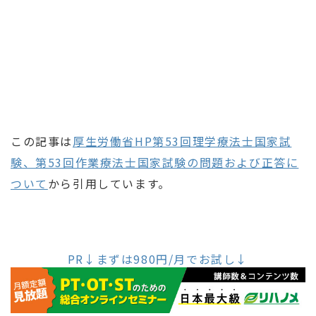
この記事は
厚生労働省HP第53回理学療法士国家試
験、第53回作業療法士国家試験の問題および正答に
ついて
から引用しています。
PR↓まずは980円/月でお試し↓