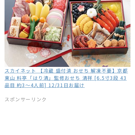
スカイネット 【冷蔵 盛付済 おせち 解凍不要】京都
東山 料亭「はり清」監修おせち 清祥 [6.5寸3段 43
品目 約3～4人前] 12/31日お届け
スポンサーリンク