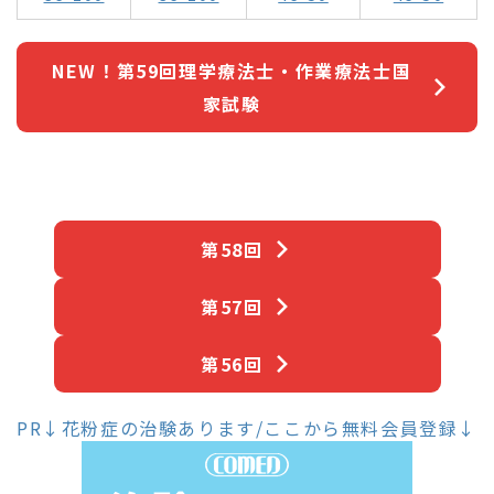
NEW！第59回理学療法士・作業療法士国
家試験
第58回
第57回
第56回
PR↓花粉症の治験あります/ここから無料会員登録↓