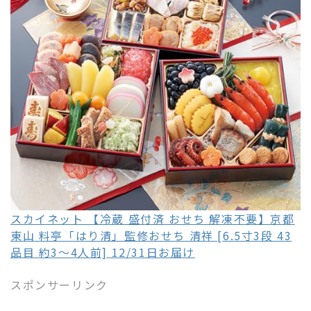
スカイネット 【冷蔵 盛付済 おせち 解凍不要】京都
東山 料亭「はり清」監修おせち 清祥 [6.5寸3段 43
品目 約3～4人前] 12/31日お届け
スポンサーリンク