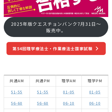
2025年版クエスチョンバンク7月31日～
販売中。
第54回理学療法士・作業療法士国家試験
共通AM
共通PM
理学AM
理学PM
51-55
51-55
01-05
01-05
56-60
56-60
06-10
06-10