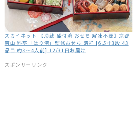
スカイネット 【冷蔵 盛付済 おせち 解凍不要】京都
東山 料亭「はり清」監修おせち 清祥 [6.5寸3段 43
品目 約3～4人前] 12/31日お届け
スポンサーリンク