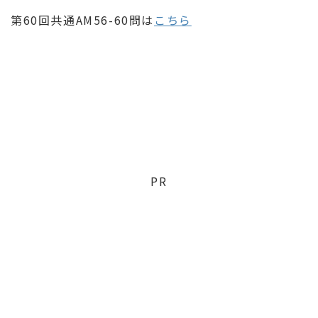
第60回共通AM56-60問は
こちら
PR