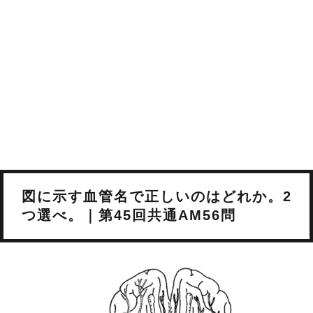
図に示す血管名で正しいのはどれか。2
つ選べ。｜第45回共通AM56問