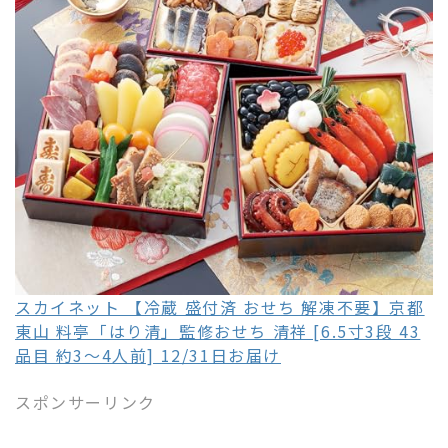
スカイネット 【冷蔵 盛付済 おせち 解凍不要】京都
東山 料亭「はり清」監修おせち 清祥 [6.5寸3段 43
品目 約3～4人前] 12/31日お届け
スポンサーリンク