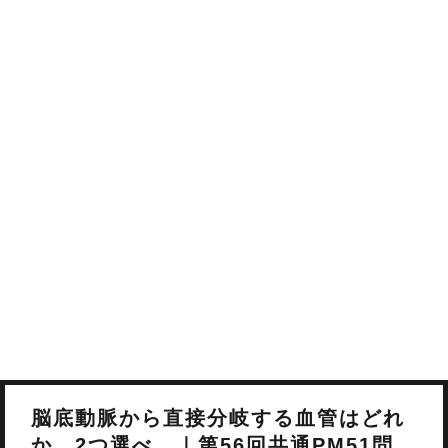
脳底動脈から直接分岐する血管はどれ
か。2つ選べ。｜第56回共通PM51問