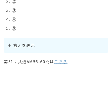
②
③
④
⑤
答えを表示
第51回共通AM56-60問は
こちら