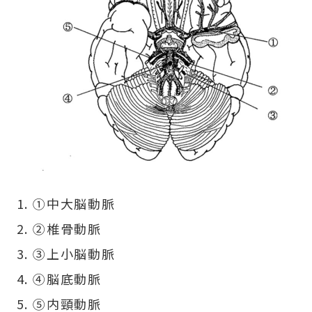
①中大脳動脈
②椎骨動脈
③上小脳動脈
④脳底動脈
⑤内頸動脈