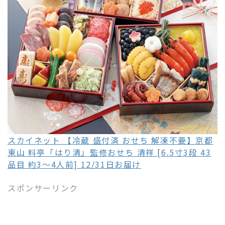
スカイネット 【冷蔵 盛付済 おせち 解凍不要】京都
東山 料亭「はり清」監修おせち 清祥 [6.5寸3段 43
品目 約3～4人前] 12/31日お届け
スポンサーリンク