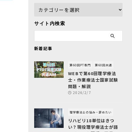
サイト内検索
新着記事
第60回PT専門
第60回共通
WEBで第60回理学療法
士・作業療法士国家試験
問題・解説
2026/2/7
理学療法士の悩み・辞めたい
リハビリ18単位はきつ
い？現役理学療法士が語