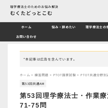
理学療法士のためのお悩み解決
むくたどっとこむ
ホーム
悩み・辞めたい
理学療法士の
お問い合わせ
*本記事は広告を含んでいます。
ホーム
>
練習問題
>
PTOT国家試験
>
PTOT共通分野
第53回共通AM
第53回理学療法士・作業
71-75問