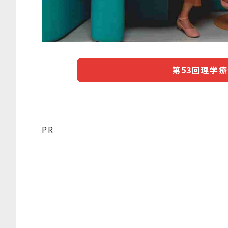
第53回理学
PR