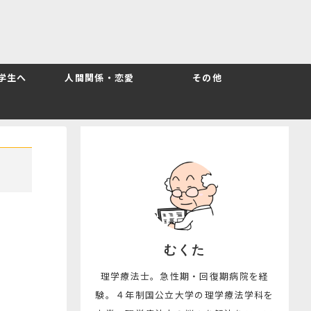
T学生へ
人間関係・恋愛
その他
むくた
｜
理学療法士。急性期・回復期病院を経
験。４年制国公立大学の理学療法学科を