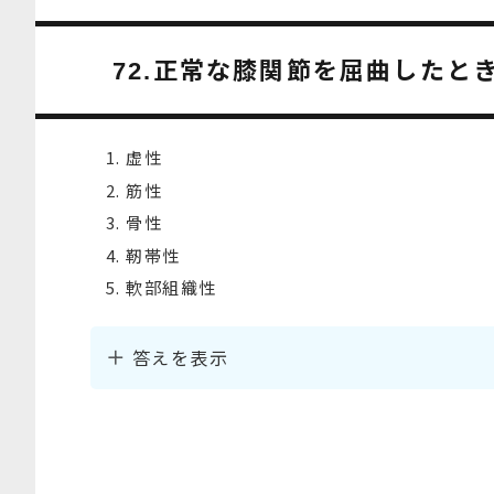
正常な膝関節を屈曲したと
72.
虚性
筋性
骨性
靭帯性
軟部組織性
答えを表示