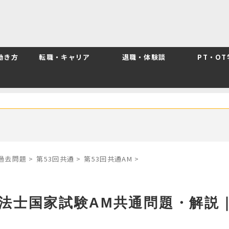
働き方
転職・キャリア
退職・体験談
PT・O
別過去問題
>
第53回共通
>
第53回共通AM
>
療法士国家試験AM共通問題・解説