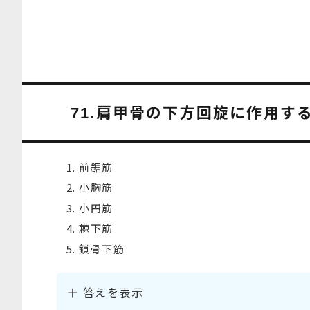
肩甲骨の下方回旋に作用す
71.
前鋸筋
小胸筋
小円筋
棘下筋
鎖骨下筋
答えを表示