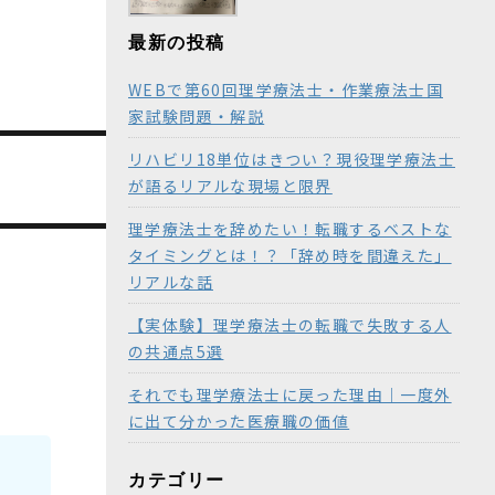
最新の投稿
WEBで第60回理学療法士・作業療法士国
家試験問題・解説
リハビリ18単位はきつい？現役理学療法士
が語るリアルな現場と限界
理学療法士を辞めたい！転職するベストな
タイミングとは！？「辞め時を間違えた」
リアルな話
【実体験】理学療法士の転職で失敗する人
の共通点5選
それでも理学療法士に戻った理由｜一度外
に出て分かった医療職の価値
カテゴリー