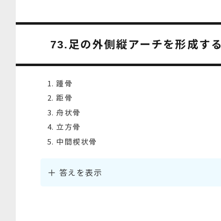
足の外側縦アーチを形成する
73.
踵骨
距骨
舟状骨
立方骨
中間楔状骨
答えを表示