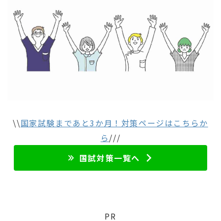
\
\
国家試験まであと3か月！対策ページはこちらか
ら
///
国試対策一覧へ
PR