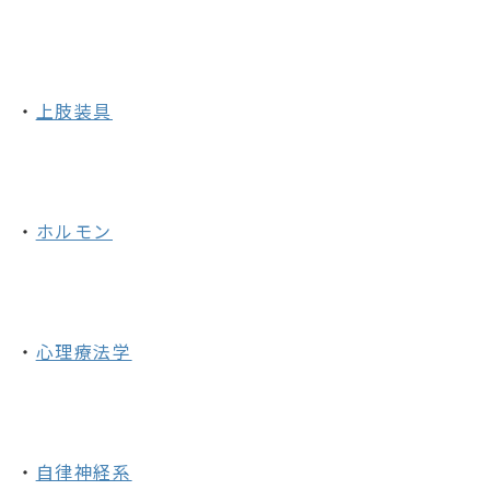
・
上肢装具
・
ホルモン
・
心理療法学
・
自律神経系