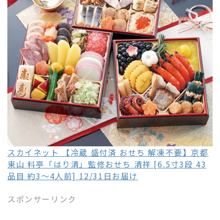
スカイネット 【冷蔵 盛付済 おせち 解凍不要】京都
東山 料亭「はり清」監修おせち 清祥 [6.5寸3段 43
品目 約3～4人前] 12/31日お届け
スポンサーリンク