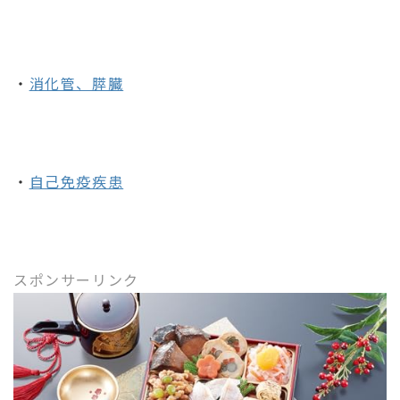
・
消化管、膵臓
・
自己免疫疾患
スポンサーリンク