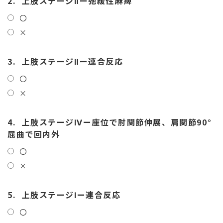
2.
上肢ステージⅡー弛緩性麻痺
〇
×
3.
上肢ステージⅡー連合反応
〇
×
4.
上肢ステージⅣー座位で肘関節伸展、肩関節90°
屈曲で回内外
〇
×
5.
上肢ステージⅠー連合反応
〇