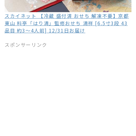
スカイネット 【冷蔵 盛付済 おせち 解凍不要】京都
東山 料亭「はり清」監修おせち 清祥 [6.5寸3段 43
品目 約3～4人前] 12/31日お届け
スポンサーリンク