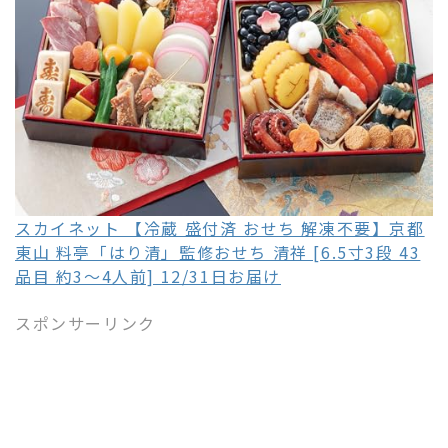
スカイネット 【冷蔵 盛付済 おせち 解凍不要】京都
東山 料亭「はり清」監修おせち 清祥 [6.5寸3段 43
品目 約3～4人前] 12/31日お届け
スポンサーリンク