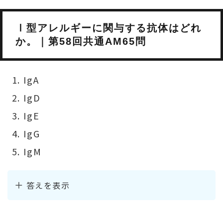
Ⅰ型アレルギーに関与する抗体はどれ
か。｜第58回共通AM65問
IgA
IgD
IgE
IgG
IgM
答えを表示