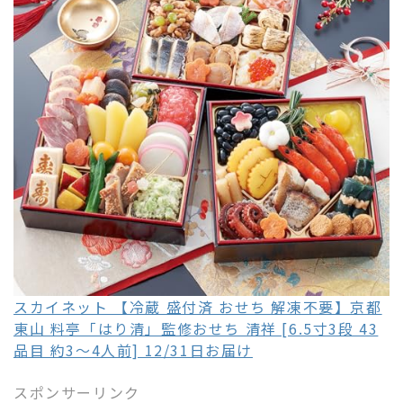
スカイネット 【冷蔵 盛付済 おせち 解凍不要】京都
東山 料亭「はり清」監修おせち 清祥 [6.5寸3段 43
品目 約3～4人前] 12/31日お届け
スポンサーリンク