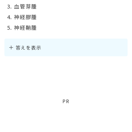
血管芽腫
神経膠腫
神経鞘腫
答えを表示
PR