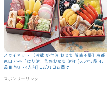
スカイネット 【冷蔵 盛付済 おせち 解凍不要】京都
東山 料亭「はり清」監修おせち 清祥 [6.5寸3段 43
品目 約3～4人前] 12/31日お届け
スポンサーリンク