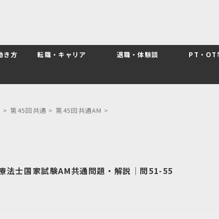
働き方
転職・キャリア
退職・体験談
PT・O
題
>
第45回共通
>
第45回共通AM
>
療法士国家試験AM共通問題・解説｜問51-55