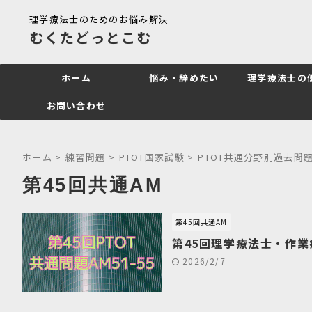
理学療法士のためのお悩み解決
むくたどっとこむ
ホーム
悩み・辞めたい
理学療法士の
お問い合わせ
ホーム
>
練習問題
>
PTOT国家試験
>
PTOT共通分野別過去問
第45回共通AM
第45回共通AM
第45回理学療法士・作業
2026/2/7