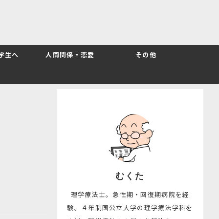
T学生へ
人間関係・恋愛
その他
むくた
理学療法士。急性期・回復期病院を経
験。４年制国公立大学の理学療法学科を