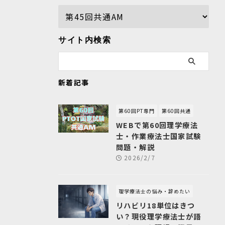
サイト内検索
新着記事
第60回PT専門
第60回共通
WEBで第60回理学療法
士・作業療法士国家試験
問題・解説
2026/2/7
理学療法士の悩み・辞めたい
リハビリ18単位はきつ
い？現役理学療法士が語