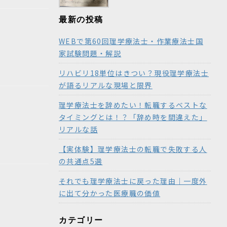
最新の投稿
WEBで第60回理学療法士・作業療法士国
家試験問題・解説
リハビリ18単位はきつい？現役理学療法士
が語るリアルな現場と限界
理学療法士を辞めたい！転職するベストな
タイミングとは！？「辞め時を間違えた」
リアルな話
【実体験】理学療法士の転職で失敗する人
の共通点5選
それでも理学療法士に戻った理由｜一度外
に出て分かった医療職の価値
カテゴリー