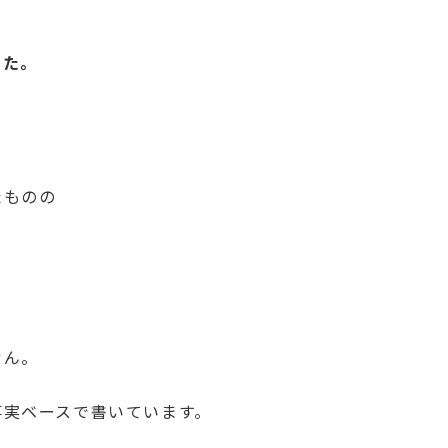
した。
たものの
。
せん。
事実ベースで書いています。