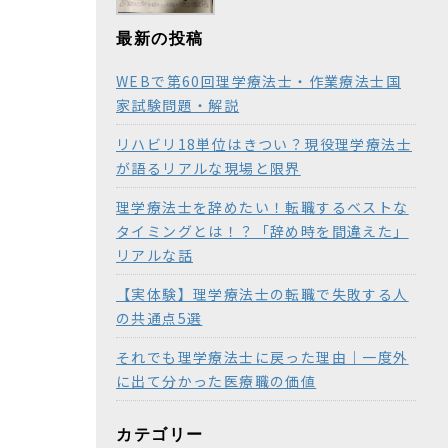
最新の投稿
WEBで第60回理学療法士・作業療法士国
家試験問題・解説
リハビリ18単位はきつい？現役理学療法士
が語るリアルな現場と限界
理学療法士を辞めたい！転職するベストな
タイミングとは！？「辞め時を間違えた」
リアルな話
【実体験】理学療法士の転職で失敗する人
の共通点5選
それでも理学療法士に戻った理由｜一度外
に出て分かった医療職の価値
カテゴリー