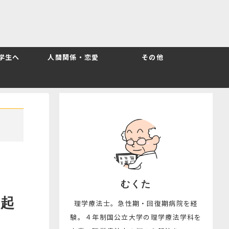
T学生へ
人間関係・恋愛
その他
むくた
で起
理学療法士。急性期・回復期病院を経
験。４年制国公立大学の理学療法学科を