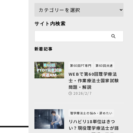
サイト内検索
新着記事
第60回PT専門
第60回共通
WEBで第60回理学療法
士・作業療法士国家試験
問題・解説
2026/2/7
理学療法士の悩み・辞めたい
リハビリ18単位はきつ
い？現役理学療法士が語