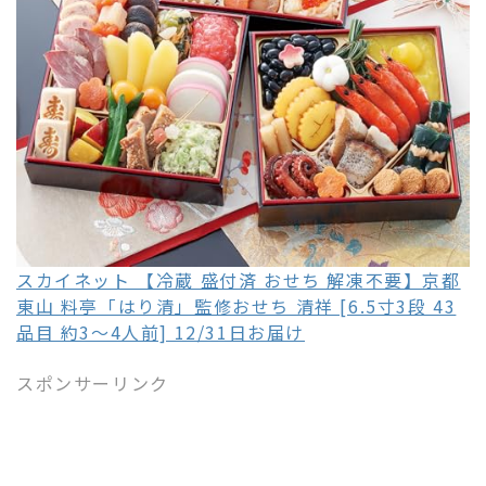
スカイネット 【冷蔵 盛付済 おせち 解凍不要】京都
東山 料亭「はり清」監修おせち 清祥 [6.5寸3段 43
品目 約3～4人前] 12/31日お届け
スポンサーリンク