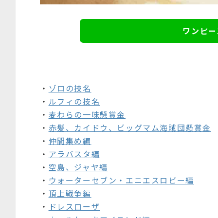
ワンピー
・
ゾロの技名
・
ルフィの技名
・
麦わらの一味懸賞金
・
赤髪、カイドウ、ビッグマム海賊団懸賞金
・
仲間集め編
・
アラバスタ編
・
空島、ジャヤ編
・
ウォーターセブン・エニエスロビー編
・
頂上戦争編
・
ドレスローザ