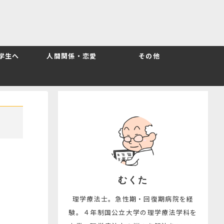
T学生へ
人間関係・恋愛
その他
むくた
理学療法士。急性期・回復期病院を経
験。４年制国公立大学の理学療法学科を