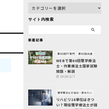
サイト内検索
新着記事
第60回PT専門
第60回共通
WEBで第60回理学療法
士・作業療法士国家試験
問題・解説
2026/2/7
理学療法士の悩み・辞めたい
リハビリ18単位はきつ
い？現役理学療法士が語