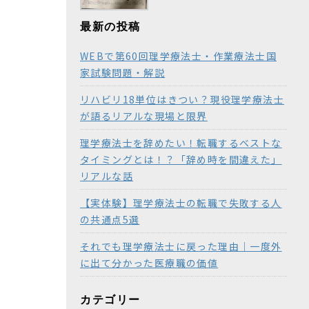
最新の投稿
WEBで第60回理学療法士・作業療法士国
家試験問題・解説
リハビリ18単位はきつい？現役理学療法士
が語るリアルな現場と限界
理学療法士を辞めたい！転職するベストな
タイミングとは！？「辞め時を間違えた」
リアルな話
【実体験】理学療法士の転職で失敗する人
の共通点5選
それでも理学療法士に戻った理由｜一度外
に出て分かった医療職の価値
カテゴリー