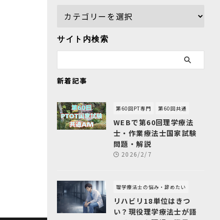
サイト内検索
新着記事
第60回PT専門
第60回共通
WEBで第60回理学療法
士・作業療法士国家試験
問題・解説
2026/2/7
理学療法士の悩み・辞めたい
リハビリ18単位はきつ
い？現役理学療法士が語