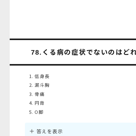
くる病の症状でないのはど
78.
低身長
漏斗胸
骨痛
円背
O脚
答えを表示