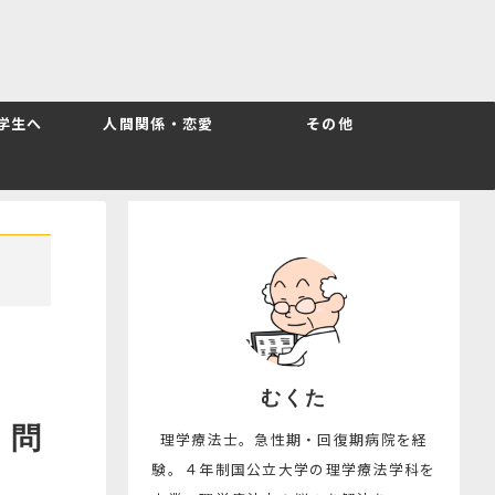
T学生へ
人間関係・恋愛
その他
むくた
｜問
理学療法士。急性期・回復期病院を経
験。４年制国公立大学の理学療法学科を