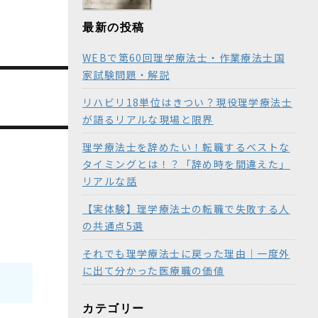
最新の投稿
WEBで第60回理学療法士・作業療法士国
家試験問題・解説
リハビリ18単位はきつい？現役理学療法士
が語るリアルな現場と限界
理学療法士を辞めたい！転職するベストな
タイミングとは！？「辞め時を間違えた」
リアルな話
【実体験】理学療法士の転職で失敗する人
の共通点5選
それでも理学療法士に戻った理由｜一度外
に出て分かった医療職の価値
カテゴリー