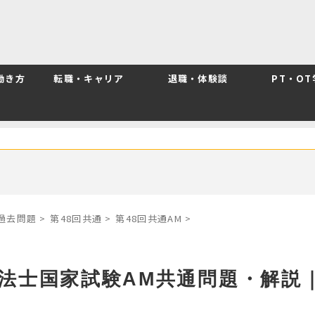
働き方
転職・キャリア
退職・体験談
PT・O
別過去問題
>
第48回共通
>
第48回共通AM
>
療法士国家試験AM共通問題・解説