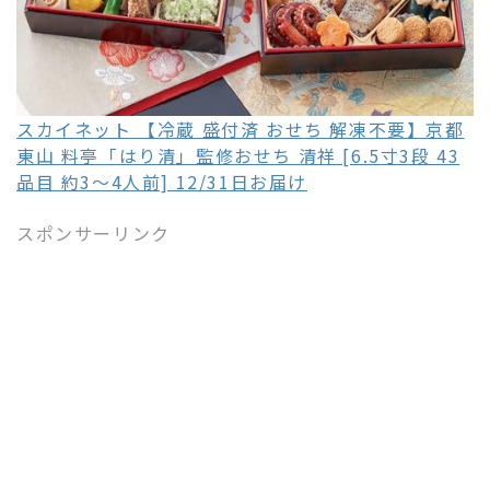
スカイネット 【冷蔵 盛付済 おせち 解凍不要】京都
東山 料亭「はり清」監修おせち 清祥 [6.5寸3段 43
品目 約3～4人前] 12/31日お届け
スポンサーリンク