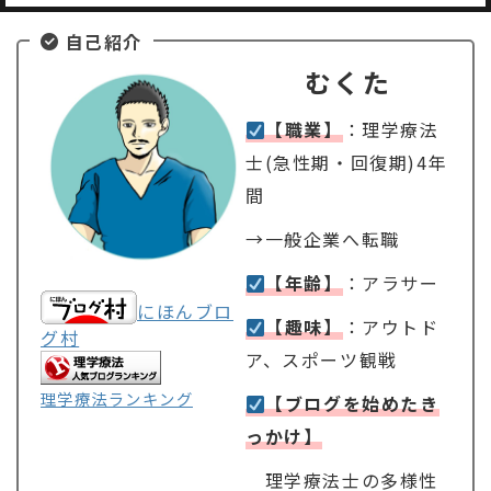
自己紹介
むくた
【職業】
：理学療法
士(急性期・回復期)4年
間
→一般企業へ転職
【年齢】
：アラサー
にほんブロ
【趣味】
：アウトド
グ村
ア、スポーツ観戦
理学療法ランキング
【ブログを始めたき
っかけ】
理学療法士の多様性