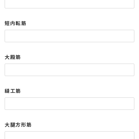
短内転筋
大殿筋
縫工筋
大腿方形筋