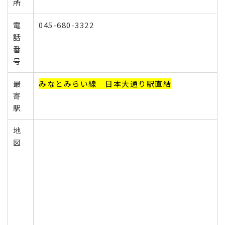
所
電
045-680-3322
話
番
号
最
みなとみらい線 日本大通り駅直結
寄
駅
地
図