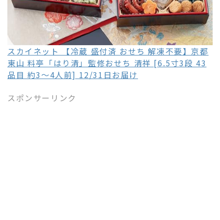
スカイネット 【冷蔵 盛付済 おせち 解凍不要】京都
東山 料亭「はり清」監修おせち 清祥 [6.5寸3段 43
品目 約3～4人前] 12/31日お届け
スポンサーリンク